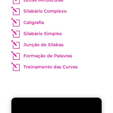
l
Silabário Complexo
l
Caligrafia
l
Silabário Simples
l
Junção de Sílabas
l
Formação de Palavras
l
Treinamento das Curvas